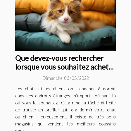
Que devez-vous rechercher
lorsque vous souhaitez acheter
un coussin pour chat ou chien ?
Dimanche 06/03/2022
Les chats et les chiens ont tendance à dormir
dans des endroits étranges, n’importe où sauf là
où vous le souhaitez. Cela rend la tâche difficile
de trouver un oreiller qui fera dormir votre chat
ou chien. Heureusement, il existe de très bons
magasins qui vendent les meilleurs coussins
pour...