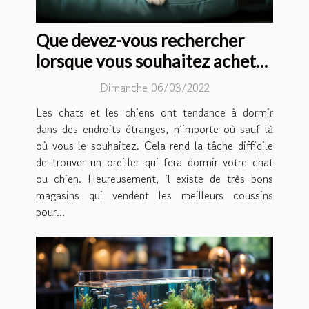
Que devez-vous rechercher
lorsque vous souhaitez acheter
un coussin pour chat ou chien ?
Dimanche 06/03/2022
Les chats et les chiens ont tendance à dormir
dans des endroits étranges, n’importe où sauf là
où vous le souhaitez. Cela rend la tâche difficile
de trouver un oreiller qui fera dormir votre chat
ou chien. Heureusement, il existe de très bons
magasins qui vendent les meilleurs coussins
pour...